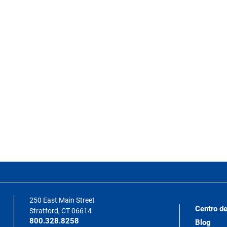
250 East Main Street
Centro de
Stratford, CT 06614
800.328.8258
Blog