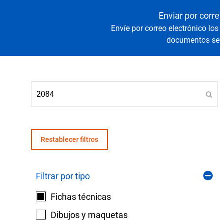
Senso
Agua y
Enviar por corre
Envíe por correo electrónico los
documentos sel
Mantenga sus equipos y procesos críticos en 
lecturas fiables de presión y temperatura.
Restablecer filtros
Filtrar por tipo
Fichas técnicas
Dibujos y maquetas