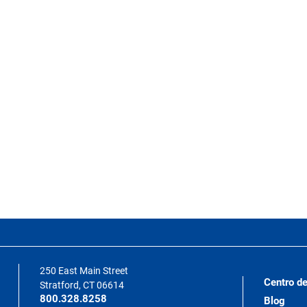
250 East Main Street
Centro de
Stratford, CT 06614
800.328.8258
Blog