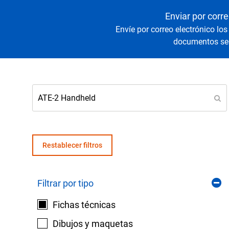
Senso
Agua y
Enviar por corre
Envíe por correo electrónico los
documentos sel
Mantenga sus equipos y procesos críticos en 
lecturas fiables de presión y temperatura.
Restablecer filtros
Filtrar por tipo
Fichas técnicas
Dibujos y maquetas