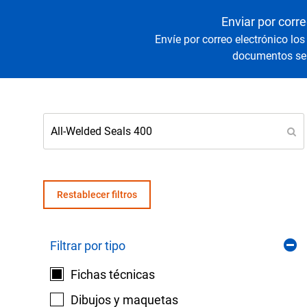
Senso
Agua y
Enviar por corre
Envíe por correo electrónico los
documentos sel
Mantenga sus equipos y procesos críticos en 
lecturas fiables de presión y temperatura.
Restablecer filtros
Filtrar por tipo
Fichas técnicas
Dibujos y maquetas