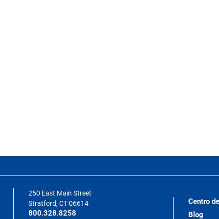
250 East Main Street
Centro de
Stratford, CT 06614
800.328.8258
Blog