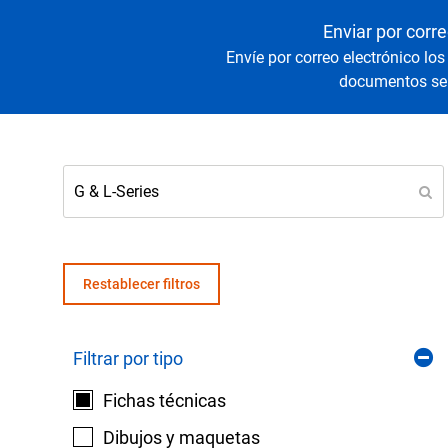
Senso
Agua y
Enviar por corre
Envíe por correo electrónico los
documentos sel
Mantenga sus equipos y procesos críticos en 
lecturas fiables de presión y temperatura.
Restablecer filtros
Filtrar por tipo
Fichas técnicas
Dibujos y maquetas