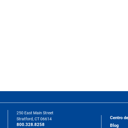
250 East Main Street
Centro de
Stratford, CT 06614
800.328.8258
Blog