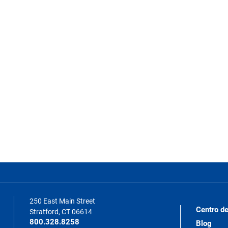
250 East Main Street
Centro de
Stratford, CT 06614
800.328.8258
Blog