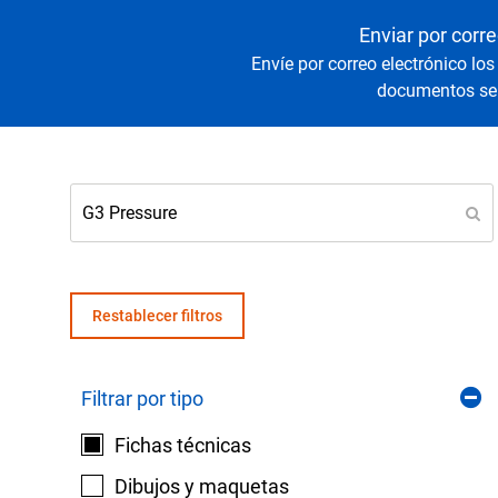
Senso
Agua y
Enviar por corre
Envíe por correo electrónico los
documentos sel
Mantenga sus equipos y procesos críticos en 
lecturas fiables de presión y temperatura.
Restablecer filtros
Filtrar por tipo
Fichas técnicas
Dibujos y maquetas