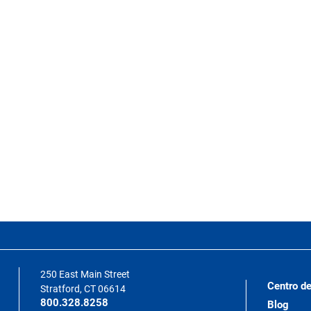
250 East Main Street
Centro de
Stratford, CT 06614
800.328.8258
Blog