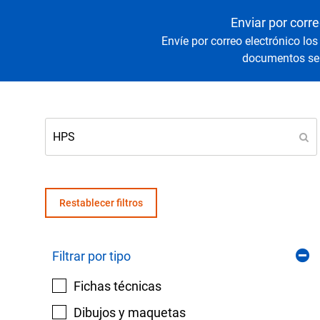
Senso
Agua y
Enviar por corre
Envíe por correo electrónico los
documentos sel
Mantenga sus equipos y procesos críticos en 
lecturas fiables de presión y temperatura.
Restablecer filtros
Filtrar por tipo
Fichas técnicas
Dibujos y maquetas