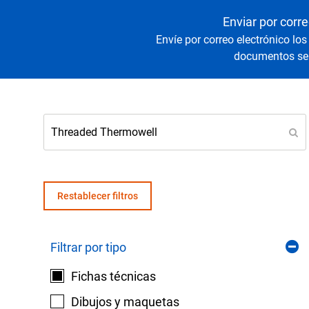
Senso
Agua y
Enviar por corre
Envíe por correo electrónico los
documentos sel
Mantenga sus equipos y procesos críticos en 
lecturas fiables de presión y temperatura.
Restablecer filtros
Filtrar por tipo
Fichas técnicas
Dibujos y maquetas