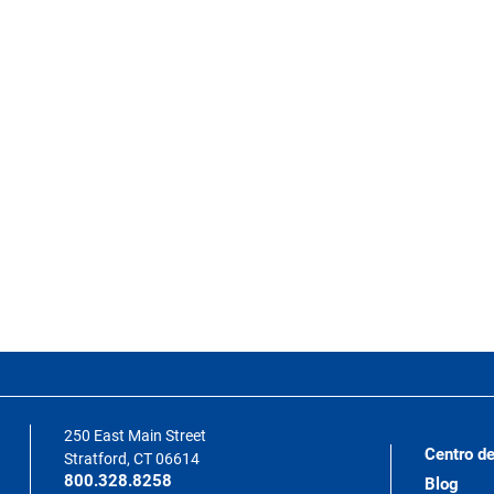
250 East Main Street
Centro de
Stratford, CT 06614
800.328.8258
Blog