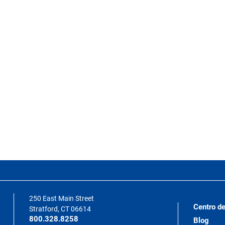
250 East Main Street
Centro de
Stratford, CT 06614
800.328.8258
Blog