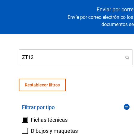
Senso
Agua y
Enviar por corre
Envíe por correo electrónico los
documentos sel
Mantenga sus equipos y procesos críticos en 
lecturas fiables de presión y temperatura.
Restablecer filtros
Filtrar por tipo
Fichas técnicas
Dibujos y maquetas