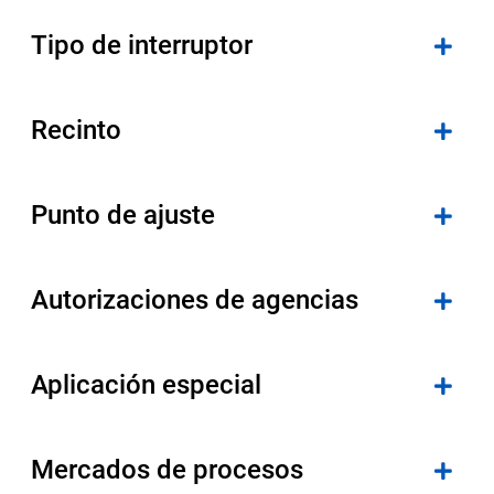
Seleccione una zona geográfica
Tipo de interruptor
Inicio de sesión
Recinto
Carreras profesionales
Punto de ajuste
Póngase en contacto
Autorizaciones de agencias
Solicitar cotización
Aplicación especial
Mercados de procesos