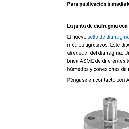
Senso
Para publicación inmediat
Agua y
La junta de diafragma con 
El nuevo
sello de diafragm
medios agresivos. Este dise
Mantenga sus equipos y procesos críticos en 
alrededor del diafragma. U
lecturas fiables de presión y temperatura.
brida ASME de diferentes 
húmedos y conexiones de 
Póngase en contacto con As