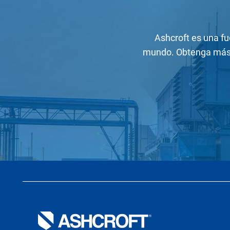
Ashcroft es una fu
mundo. Obtenga más 