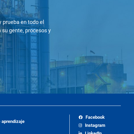
y prueba en todo el
su gente, procesos y
Facebook
 aprendizaje
Instagram
LinkedIn