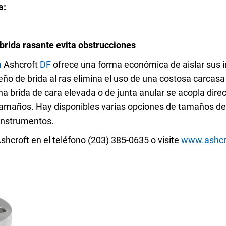
res de temperatura OEM
a:
 aguas residuales
brida rasante evita obstrucciones
a
Ashcroft
DF
ofrece una forma económica de aislar sus i
ño de brida al ras elimina el uso de una costosa carcasa i
funcionamiento con
Configurar el número de pa
na brida de cara elevada o de junta anular se acopla dir
tamaños. Hay disponibles varias opciones de tamaños de
instrumentos.
hcroft en el teléfono (203) 385-0635 o visite
www.ashcr