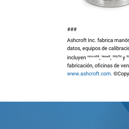
###
Ashcroft Inc. fabrica manó
datos, equipos de calibrac
incluyen
,
,
y
Ashcroft®
Heise®
WillyTM
W
fabricación, oficinas de ve
www.ashcroft.com.
©Copyr