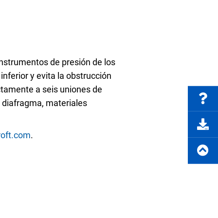
Preguntas frecuentes
nstrumentos de presión de los
nferior y evita la obstrucción
rte del producto
Solicitar cotización
ectamente a seis uniones de
 diafragma, materiales
oft.com
.