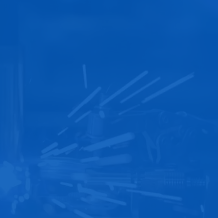
Por qué las empresas
eligen Ashcroft
Confianza en cada
aplicación
"Si está en el negocio de los
manómetros, interruptores,
transductores o juntas de diafragma,
esta es la empresa con la que quiere
asociarse".
VP, Productos de Instrumentación
|
Productos de flujo de fluidos, Inc. /
Controles Bibb