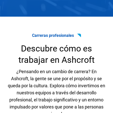
Por qué las empresas
eligen Ashcroft
Carreras profesionales
Soluciones fiables y de
Descubre cómo es
calidad de un socio que
trabajar en Ashcroft
sigue invirtiendo en nosotros
¿Pensando en un cambio de carrera? En
"Lo que hace de Ashcroft un líder de
Ashcroft, la gente se une por el propósito y se
clase mundial es cómo invierten
queda por la cultura. Explora cómo invertimos en
continuamente en la mejora de sus
nuestros equipos a través del desarrollo
productos para resolver los desafíos
profesional, el trabajo significativo y un entorno
reales de los clientes."
impulsado por valores que pone a las personas