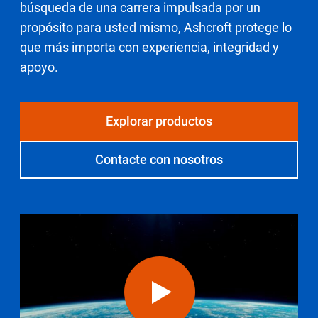
búsqueda de una carrera impulsada por un
Seleccione una zona geográfica
propósito para usted mismo, Ashcroft protege lo
que más importa con experiencia, integridad y
Inicio de sesión
apoyo.
Carreras profesionales
Explorar productos
Póngase en contacto
Contacte con nosotros
Solicitar cotización