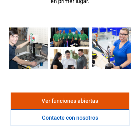
en primer lugar.
Dave Webster, Cofundador
|
Carotek
Ver funciones abiertas
Contacte con nosotros