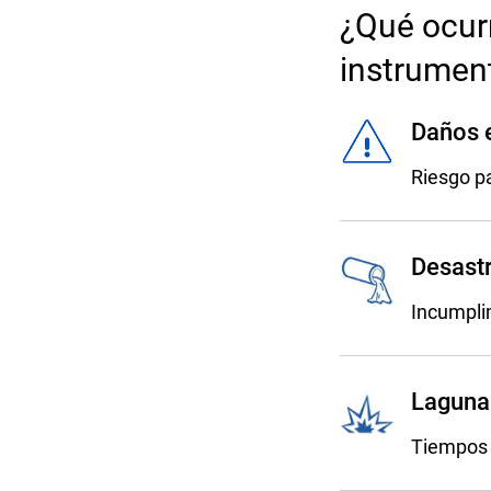
¿Qué ocurr
instrumen
Daños 
Riesgo pa
Desast
Incumpli
Laguna
Tiempos 