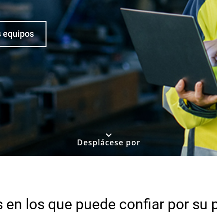
res de temperatura OEM
 aguas residuales
s equipos
funcionamiento con
Configurar el número de pa
Desplácese por
 en los que puede confiar por su p