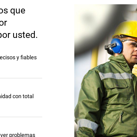
os que
or
or usted.
cisos y fiables
idad con total
lver problemas