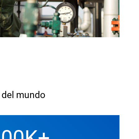
s del mundo
100K
+