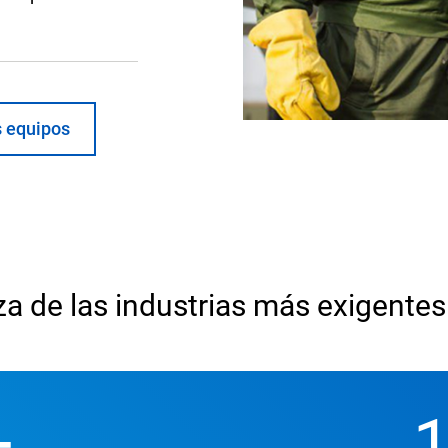
s equipos
za de las industrias más exigente
+