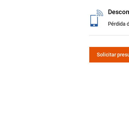
Descont
Pérdida d
Solicitar pre