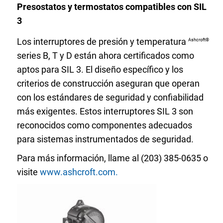
Presostatos y termostatos compatibles con SIL
Seleccione una zona geográfica
3
Inicio de sesión
Los interruptores de presión y temperatura
Ashcroft®
series B, T y D están ahora certificados como
aptos para SIL 3. El diseño específico y los
Carreras profesionales
criterios de construcción aseguran que operan
con los estándares de seguridad y confiabilidad
Póngase en contacto
más exigentes. Estos interruptores SIL 3 son
reconocidos como componentes adecuados
para sistemas instrumentados de seguridad.
Solicitar cotización
Para más información, llame al (203) 385-0635 o
visite
www.ashcroft.com.