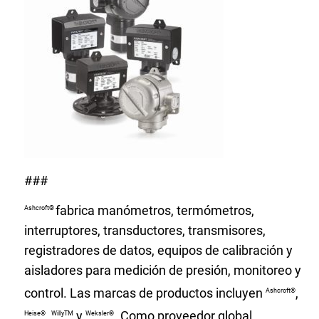
###
fabrica manómetros, termómetros,
Ashcroft®
interruptores, transductores, transmisores,
registradores de datos, equipos de calibración y
aisladores para medición de presión, monitoreo y
control. Las marcas de productos incluyen
,
Ashcroft®
,
y
. Como proveedor global,
Heise®
WillyTM
Weksler®