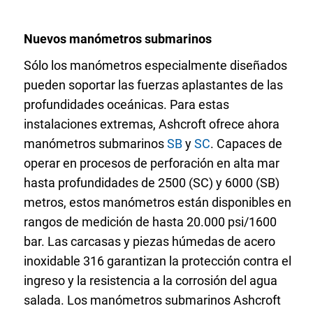
Seleccione una zona geográfica
Nuevos manómetros submarinos
Inicio de sesión
Sólo los manómetros especialmente diseñados
pueden soportar las fuerzas aplastantes de las
Carreras profesionales
profundidades oceánicas. Para estas
instalaciones extremas, Ashcroft ofrece ahora
Póngase en contacto
manómetros submarinos
SB
y
SC
. Capaces de
operar en procesos de perforación en alta mar
hasta profundidades de 2500 (SC) y 6000 (SB)
Solicitar cotización
metros, estos manómetros están disponibles en
rangos de medición de hasta 20.000 psi/1600
bar. Las carcasas y piezas húmedas de acero
inoxidable 316 garantizan la protección contra el
ingreso y la resistencia a la corrosión del agua
salada. Los manómetros submarinos Ashcroft