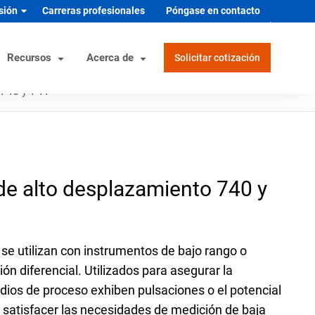
esión
Carreras profesionales
Póngase en contacto
Recursos
Acerca de
Solicitar cotización
 740 y 741
dos
Herramientas útiles
Mercados industriales/OEM
y de calidad
Documentación del producto
HVAC/R
e alto desplazamiento 740 y
iales
Certificaciones de producto y de
ores
Hidrógeno y energías alternativas
calidad
Fabricante de equipos industriales
Herramienta Manómetro
a de corrosión
Salud y seguridad médicas
Selector de materiales y guía de
se utilizan con instrumentos de bajo rango o
corrosión
Fabricante de equipos de proceso
ón diferencial. Utilizados para asegurar la
Conversor de unidades
vigilia
Semiconductor
dios de proceso exhiben pulsaciones o el potencial
Calculadora de frecuencia de vigilia
 satisfacer las necesidades de medición de baja
Vehículos