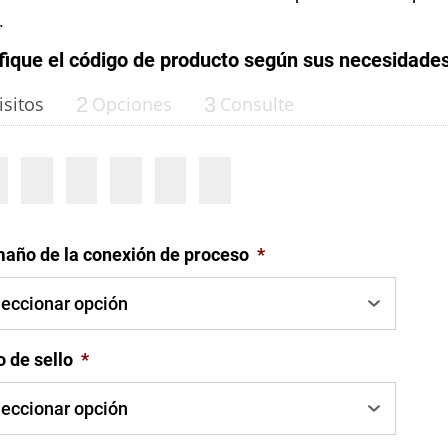
res de temperatura OEM
 aguas residuales
.
fique el código de producto según sus necesidade
sitos
2
Opciones
3
Consulte
funcionamiento con
Configurar el número de pa
año de la conexión de proceso
*
o de sello
*