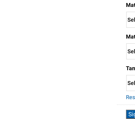
Mat
Mat
Tam
Res