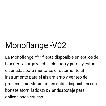
Seleccione una zona geográfica
Inicio de sesión
Carreras profesionales
Monoflange -V02
Póngase en contacto
La Monoflange
está disponible en estilos de
Ashcroft®
bloqueo y purga y doble bloqueo y purga y están
Solicitar cotización
diseñadas para montarse directamente al
instrumento para el aislamiento y venteo del
proceso. Las Monoflanges están disponibles con
bonete atornillado OS&Y antisabotaje para
aplicaciones críticas.