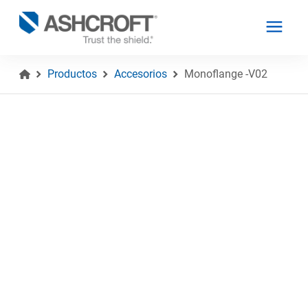
Productos
Accesorios
Monoflange -V02
Español
Productos
Industrias
Recursos
Acerca de