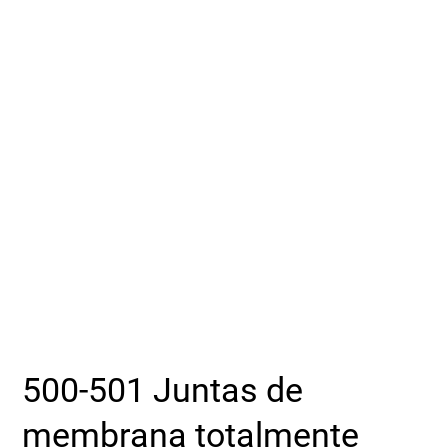
Seleccione una zona geográfica
Inicio de sesión
Carreras profesionales
Póngase en contacto
Solicitar cotización
500-501 Juntas de
membrana totalmente