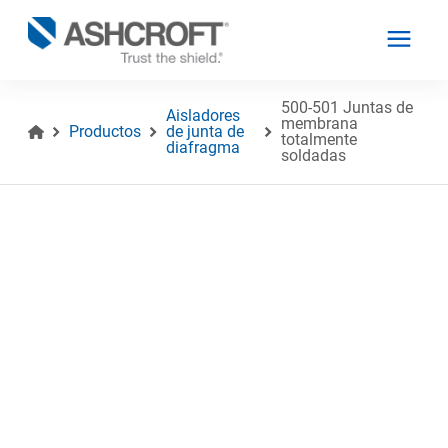
500-501 Juntas de
Aisladores
membrana
Productos
de junta de
totalmente
diafragma
soldadas
Español
Productos
Industrias
Recursos
Acerca de