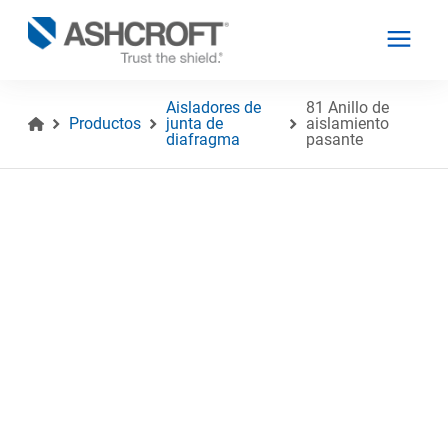
Aisladores de
81 Anillo de
Productos
junta de
aislamiento
diafragma
pasante
Español
Productos
Industrias
Recursos
Acerca de