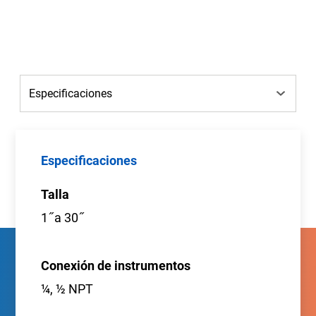
Especificaciones
Talla
1 ̋ a 30 ̋
Conexión de instrumentos
¼, ½ NPT