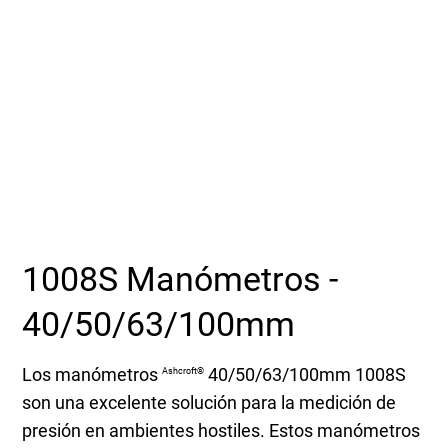
Seleccione una zona geográfica
Inicio de sesión
Carreras profesionales
Póngase en contacto
1008S Manómetros -
Solicitar cotización
40/50/63/100mm
Los manómetros
40/50/63/100mm 1008S
Ashcroft®
son una excelente solución para la medición de
presión en ambientes hostiles. Estos manómetros