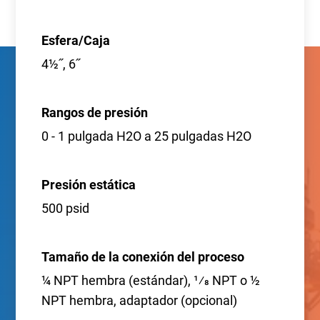
Esfera/Caja
4½˝, 6˝
Rangos de presión
0 - 1 pulgada H2O a 25 pulgadas H2O
Presión estática
500 psid
Tamaño de la conexión del proceso
¼ NPT hembra (estándar), 1⁄8 NPT o ½
NPT hembra, adaptador (opcional)