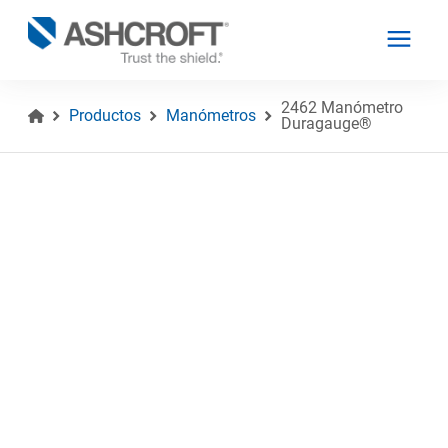
2462 Manómetro
Productos
Manómetros
Duragauge®
Español
Productos
Industrias
Recursos
Acerca de