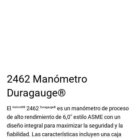
Seleccione una zona geográfica
Inicio de sesión
Carreras profesionales
Póngase en contacto
2462 Manómetro
Solicitar cotización
Duragauge®
El
2462
es un manómetro de proceso
Ashcroft®
Duragauge®
de alto rendimiento de 6,0″ estilo ASME con un
diseño integral para maximizar la seguridad y la
fiabilidad. Las características incluyen una caja