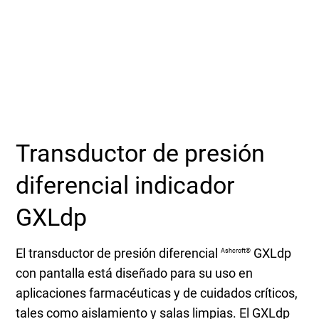
Seleccione una zona geográfica
Inicio de sesión
Carreras profesionales
Póngase en contacto
Transductor de presión
diferencial indicador
Solicitar cotización
GXLdp
El transductor de presión diferencial
GXLdp
Ashcroft®
con pantalla está diseñado para su uso en
aplicaciones farmacéuticas y de cuidados críticos,
tales como aislamiento y salas limpias. El GXLdp