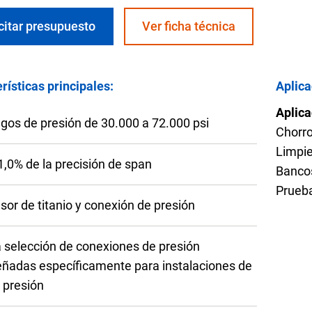
res de temperatura OEM
 aguas residuales
citar presupuesto
Ver ficha técnica
rísticas principales:
Aplica
Aplica
funcionamiento con
Configurar el número de pa
gos de presión de 30.000 a 72.000 psi
Chorr
Limpie
 1,0% de la precisión de span
Banco
Prueba
sor de titanio y conexión de presión
 selección de conexiones de presión
eñadas específicamente para instalaciones de
a presión