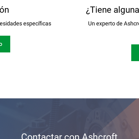
ión
¿Tiene alguna
esidades específicas
Un experto de Ashcro
o
Contactar con Ashcroft