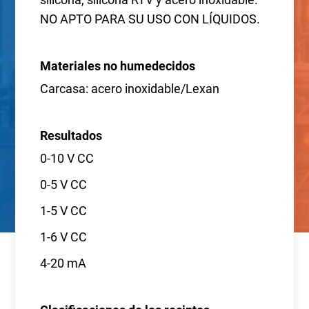
NO APTO PARA SU USO CON LÍQUIDOS.
Materiales no humedecidos
Carcasa: acero inoxidable/Lexan
Resultados
0-10 V CC
0-5 V CC
1-5 V CC
1-6 V CC
4-20 mA