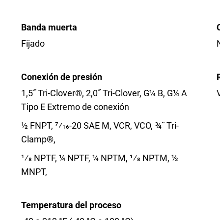
Banda muerta
Fijado
Conexión de presión
1,5˝ Tri-Clover®, 2,0˝ Tri-Clover, G¼ B, G¼ A
Tipo E Extremo de conexión
½ FNPT, 7⁄16-20 SAE M, VCR, VCO, ¾˝ Tri-
Clamp®,
1⁄8 NPTF, ¼ NPTF, ¼ NPTM, 1⁄8 NPTM, ½
MNPT,
Temperatura del proceso