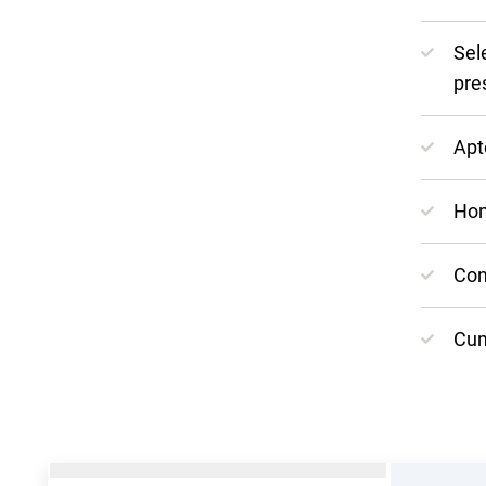
Sel
pre
Apt
Hom
Con
Cum