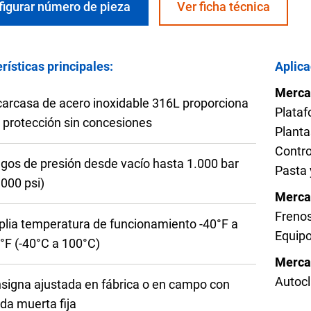
res de temperatura OEM
figurar número de pieza
Ver ficha técnica
 aguas residuales
rísticas principales:
Aplica
Merca
carcasa de acero inoxidable 316L proporciona
Plataf
funcionamiento con
Configurar el número de pa
 protección sin concesiones
Planta
Contro
gos de presión desde vacío hasta 1.000 bar
Pasta 
.000 psi)
Mercad
Frenos
lia temperatura de funcionamiento -40°F a
Equip
°F (-40°C a 100°C)
Mercad
Autocl
signa ajustada en fábrica o en campo con
da muerta fija