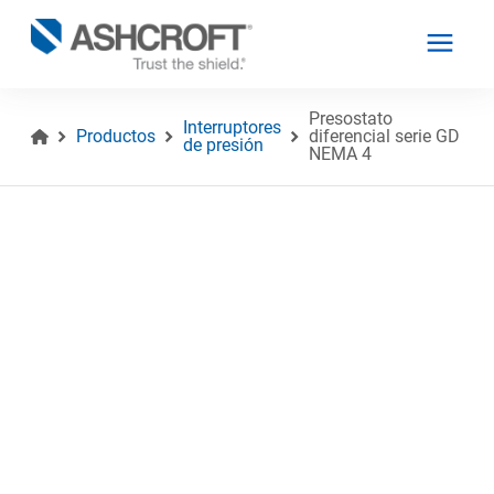
Presostato
Interruptores
Productos
diferencial serie GD
de presión
NEMA 4
Español
Productos
Industrias
Recursos
Acerca de