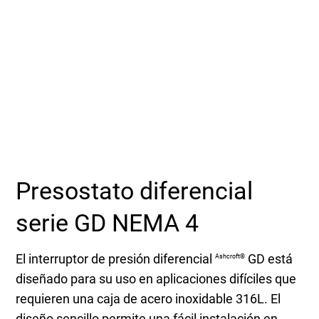
Seleccione una zona geográfica
Inicio de sesión
Carreras profesionales
Póngase en contacto
Presostato diferencial
Solicitar cotización
serie GD NEMA 4
El interruptor de presión diferencial
GD está
Ashcroft®
diseñado para su uso en aplicaciones difíciles que
requieren una caja de acero inoxidable 316L. El
diseño sencillo permite una fácil instalación en