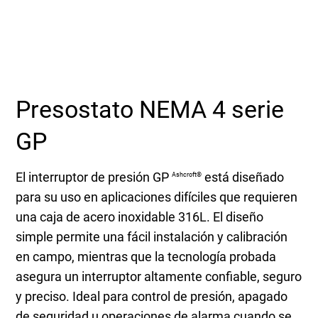
Seleccione una zona geográfica
Inicio de sesión
Carreras profesionales
Presostato NEMA 4 serie
GP
Póngase en contacto
El interruptor de presión GP
está diseñado
Ashcroft®
para su uso en aplicaciones difíciles que requieren
Solicitar cotización
una caja de acero inoxidable 316L. El diseño
simple permite una fácil instalación y calibración
en campo, mientras que la tecnología probada
asegura un interruptor altamente confiable, seguro
y preciso. Ideal para control de presión, apagado
de seguridad u operaciones de alarma cuando se