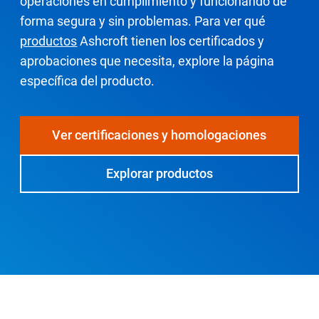
operaciones en cumplimiento y funcionando de
Seleccione una zona geográfica
forma segura y sin problemas. Para ver qué
productos
Ashcroft tienen los certificados y
Inicio de sesión
aprobaciones que necesita, explore la página
específica del producto.
Carreras profesionales
Ver certificaciones y homologaciones
Póngase en contacto
Explorar productos
Solicitar cotización