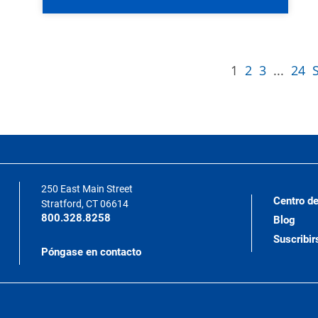
1
2
3
...
24
250 East Main Street
Centro de
Stratford, CT 06614
800.328.8258
Blog
Suscribir
Póngase en contacto