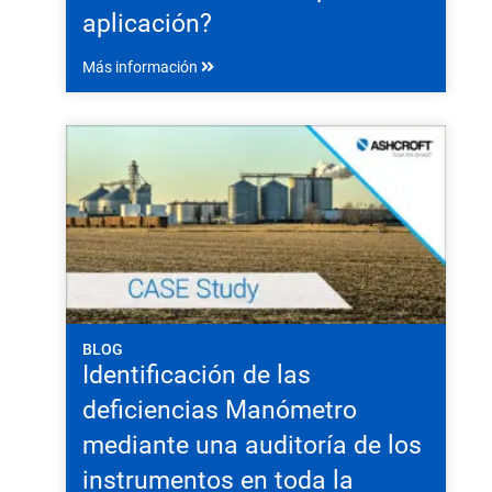
aplicación?
Más información
BLOG
Identificación de las
deficiencias Manómetro
mediante una auditoría de los
instrumentos en toda la