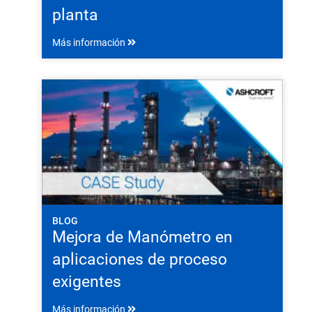
planta
Más información
BLOG
Mejora de Manómetro en
aplicaciones de proceso
exigentes
Más información