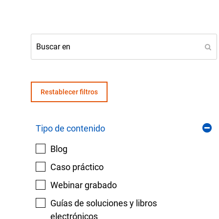
Senso
Agua y
Mantenga sus equipos y procesos críticos en 
lecturas fiables de presión y temperatura.
Restablecer filtros
Tipo de contenido
Blog
Caso práctico
Webinar grabado
Guías de soluciones y libros
electrónicos