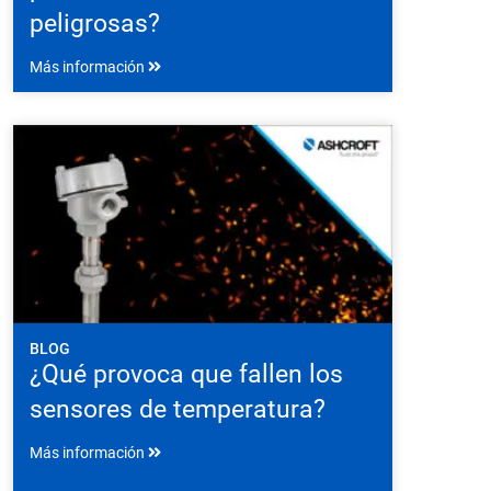
peligrosas?
Más información
BLOG
¿Qué provoca que fallen los
sensores de temperatura?
Más información