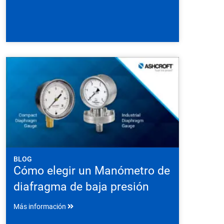
BLOG
Cómo elegir un Manómetro de
diafragma de baja presión
Más información