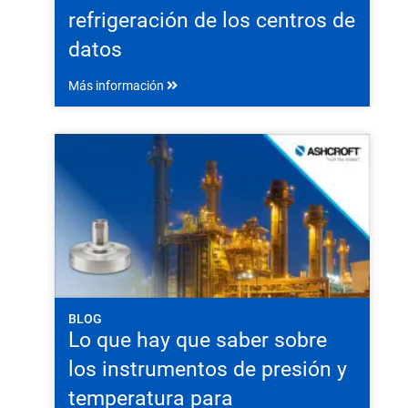
refrigeración de los centros de
datos
Más información
BLOG
Lo que hay que saber sobre
los instrumentos de presión y
temperatura para