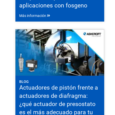
aplicaciones con fosgeno
Más información
BLOG
Actuadores de pistón frente a
actuadores de diafragma:
¿qué actuador de presostato
es el más adecuado para tu