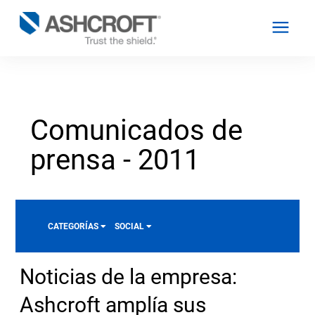
Español
Comunicados de
Productos
prensa - 2011
Industrias
CATEGORÍAS
SOCIAL
Recursos
Noticias de la empresa:
2021
Acerca de
2020
Ashcroft amplía sus