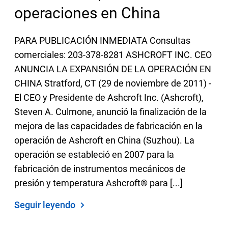
2019
Seleccione una zona geográfica
operaciones en China
2018
Inicio de sesión
PARA PUBLICACIÓN INMEDIATA Consultas
2017
comerciales: 203-378-8281 ASHCROFT INC. CEO
2016
ANUNCIA LA EXPANSIÓN DE LA OPERACIÓN EN
Carreras profesionales
2015
CHINA Stratford, CT (29 de noviembre de 2011) -
2014
El CEO y Presidente de Ashcroft Inc. (Ashcroft),
Póngase en contacto
Steven A. Culmone, anunció la finalización de la
2013
mejora de las capacidades de fabricación en la
2012
operación de Ashcroft en China (Suzhou). La
Solicitar cotización
2011
operación se estableció en 2007 para la
2010
fabricación de instrumentos mecánicos de
presión y temperatura Ashcroft® para [...]
2009
2008
Seguir leyendo
2007