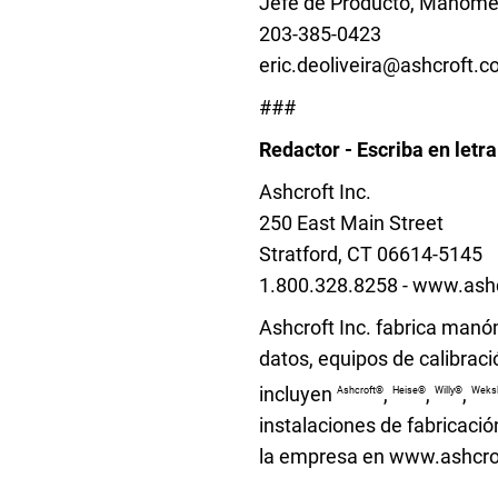
Jefe de Producto, Manómet
203-385-0423
eric.deoliveira@ashcroft.
###
Redactor - Escriba en letr
Ashcroft Inc.
250 East Main Street
Stratford, CT 06614-5145
1.800.328.8258 - www.ash
Ashcroft Inc. fabrica manó
datos, equipos de calibrac
incluyen
,
,
,
Ashcroft®
Heise®
Willy®
Weks
instalaciones de fabricació
la empresa en www.ashcrof