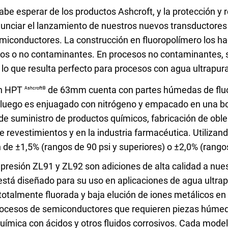
res de temperatura OEM
 aguas residuales
cabe esperar de los productos Ashcroft, y la protección y 
nciar el lanzamiento de nuestros nuevos transductore
emiconductores. La construcción en fluoropolímero los 
sivos o no contaminantes. En procesos no contaminantes,
 lo que resulta perfecto para procesos con agua ultrapur
funcionamiento con
Configurar el número de pa
ón HPT
de 63mm cuenta con partes húmedas de fluo
Ashcroft®
, luego es enjuagado con nitrógeno y empacado en una bol
 de suministro de productos químicos, fabricación de obl
 revestimientos y en la industria farmacéutica. Utilizand
 de ±1,5% (rangos de 90 psi y superiores) o ±2,0% (rangos 
presión ZL91 y ZL92 son adiciones de alta calidad a nues
stá diseñado para su uso en aplicaciones de agua ultra
otalmente fluorada y baja elución de iones metálicos en
rocesos de semiconductores que requieren piezas húmed
química con ácidos y otros fluidos corrosivos. Cada mode