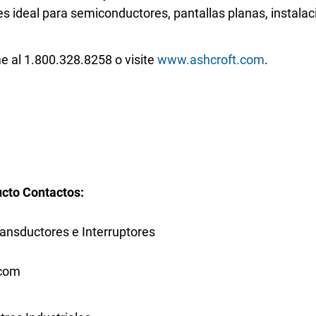
s ideal para semiconductores, pantallas planas, instala
me al
1.
800
.
328
.
8258
o visite
www.ashcroft.com
.
ucto Contactos:
ransductores e Interruptores
.com