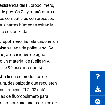
resistencia del fluoropolímero,
Preguntas frecuentes
s de presión ZL y manómetros
hace compatibles con procesos
 sus partes húmedas evitan la
a o desionizada.
rte del producto
Solicitar cotización
ropolímero. Es fabricado en un
sa sellada de polietileno. Se
eas, aplicaciones de agua
o un material de fuelle PFA,
de 90 psi e inferiores).
tra línea de productos de
pura/desionizada que requieren
 su proceso. El ZL92 está
as de fluoropolímero para
lo proporciona una precisión de