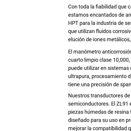
Senso
Agua y
Con toda la fiabilidad que 
estamos encantados de anu
HPT para la industria de s
que utilizan fluidos corro
elución de iones metálicos,
Mantenga sus equipos y procesos críticos en 
El manómetro anticorrosi
lecturas fiables de presión y temperatura.
cuarto limpio clase 10,000
puede utilizar en sistemas
ultrapura, procesamiento de
tiene una precisión de span
Nuestros transductores de 
semiconductores. El ZL91 e
piezas húmedas de resina t
diseñado para su uso en p
mejorar la compatibilidad 