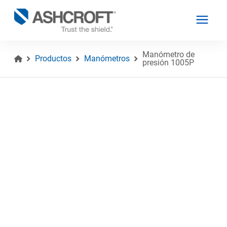
Manómetro de
Productos
Manómetros
presión 1005P
Español
Productos
Industrias
Recursos
Acerca de