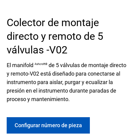
Seleccione una zona geográfica
Colector de montaje
Inicio de sesión
directo y remoto de 5
Carreras profesionales
válvulas -V02
Póngase en contacto
El manifold
de 5 válvulas de montaje directo
Ashcroft®
y remoto-V02 está diseñado para conectarse al
instrumento para aislar, purgar y ecualizar la
Solicitar cotización
presión en el instrumento durante paradas de
proceso y mantenimiento.
Configurar número de pieza