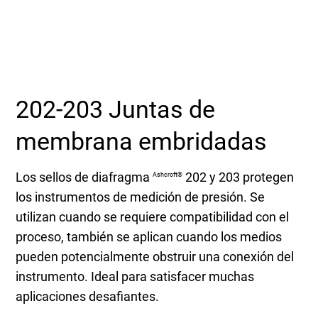
Seleccione una zona geográfica
Inicio de sesión
Carreras profesionales
202-203 Juntas de
membrana embridadas
Póngase en contacto
Los sellos de diafragma
202 y 203 protegen
Ashcroft®
los instrumentos de medición de presión. Se
Solicitar cotización
utilizan cuando se requiere compatibilidad con el
proceso, también se aplican cuando los medios
pueden potencialmente obstruir una conexión del
instrumento. Ideal para satisfacer muchas
aplicaciones desafiantes.