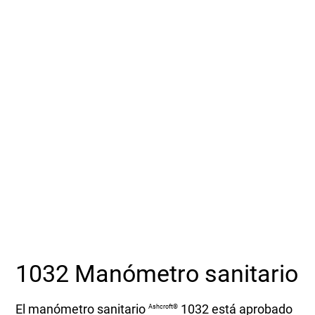
Seleccione una zona geográfica
Inicio de sesión
Carreras profesionales
Póngase en contacto
Solicitar cotización
1032 Manómetro sanitario
El manómetro sanitario
1032 está aprobado
Ashcroft®