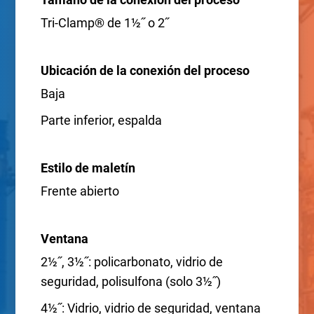
Tri-Clamp® de 1½˝ o 2˝
Ubicación de la conexión del proceso
Baja
Parte inferior, espalda
Estilo de maletín
Frente abierto
Ventana
2½˝, 3½˝: policarbonato, vidrio de
seguridad, polisulfona (solo 3½˝)
4½˝: Vidrio, vidrio de seguridad, ventana