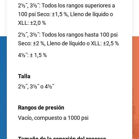
2½˝, 3½˝: Todos los rangos superiores a
100 psi Seco: ±1,5 %, Lleno de líquido o
XLL: ±2,0 %
2½˝, 3½˝: Todos los rangos hasta 100 psi
Seco: ±2 %, Lleno de líquido o XLL: ±2,5 %
4½˝: ± 1,5 %
Talla
2½˝, 3½˝ o 4½˝
Rangos de presión
Vacío, compuesto a 1000 psi
Tamaño de la conexión del proceso