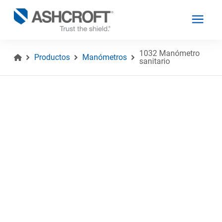
1032 Manómetro
Productos
Manómetros
sanitario
Español
Productos
Industrias
Recursos
Acerca de