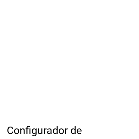
Acerca de
Seleccione una zona geográfica
Inicio de sesión
Carreras profesionales
Póngase en contacto
Solicitar cotización
Configurador de