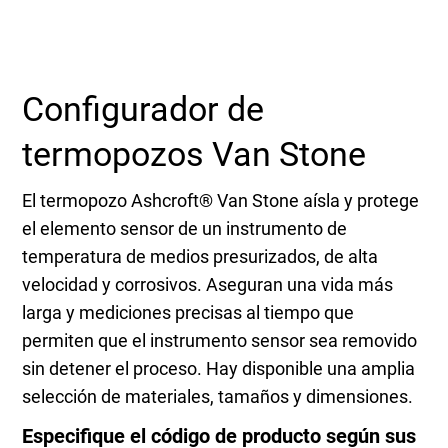
Seleccione una zona geográfica
Inicio de sesión
Configurador de
Carreras profesionales
termopozos Van Stone
El termopozo Ashcroft® Van Stone aísla y protege
Póngase en contacto
el elemento sensor de un instrumento de
temperatura de medios presurizados, de alta
velocidad y corrosivos. Aseguran una vida más
Solicitar cotización
larga y mediciones precisas al tiempo que
permiten que el instrumento sensor sea removido
sin detener el proceso. Hay disponible una amplia
selección de materiales, tamaños y dimensiones.
Especifique el código de producto según sus