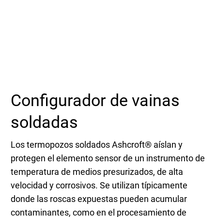
Seleccione una zona geográfica
Inicio de sesión
Carreras profesionales
Configurador de vainas
Póngase en contacto
soldadas
Solicitar cotización
Los termopozos soldados Ashcroft® aíslan y
protegen el elemento sensor de un instrumento de
temperatura de medios presurizados, de alta
velocidad y corrosivos. Se utilizan típicamente
donde las roscas expuestas pueden acumular
contaminantes, como en el procesamiento de