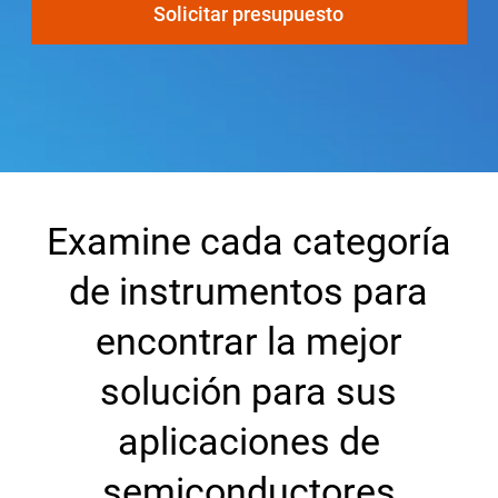
Solicitar presupuesto
Seleccione una zona geográfica
Inicio de sesión
Carreras profesionales
Póngase en contacto
Examine cada categoría
de instrumentos para
Solicitar cotización
encontrar la mejor
solución para sus
aplicaciones de
semiconductores