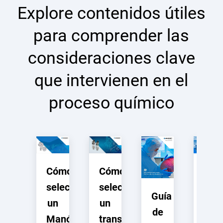
Explore contenidos útiles
para comprender las
consideraciones clave
que intervienen en el
proceso químico
Cómo
Cómo
Revi
seleccionar
seleccionar
de
Guía
un
un
prod
de
Manómetro
transductor
Tra