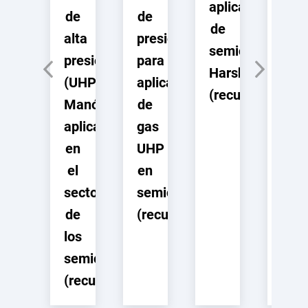
aplicaciones
de
de
de
de
alta
presión
pres
semiconductore
presión
para
ZL9
Harsh
(UHP)
aplicaciones
y
(recurso)
Manómetro
de
ZL9
aplicaciones
gas
par
en
UHP
apli
el
en
de
sector
semiconductores
sem
de
(recurso)
(rec
los
semiconductores
(recurso)