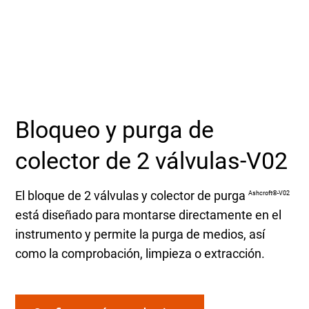
Seleccione una zona geográfica
Inicio de sesión
Carreras profesionales
Bloqueo y purga de
Póngase en contacto
colector de 2 válvulas-V02
El bloque de 2 válvulas y colector de purga
Ashcroft®-V02
Solicitar cotización
está diseñado para montarse directamente en el
instrumento y permite la purga de medios, así
como la comprobación, limpieza o extracción.