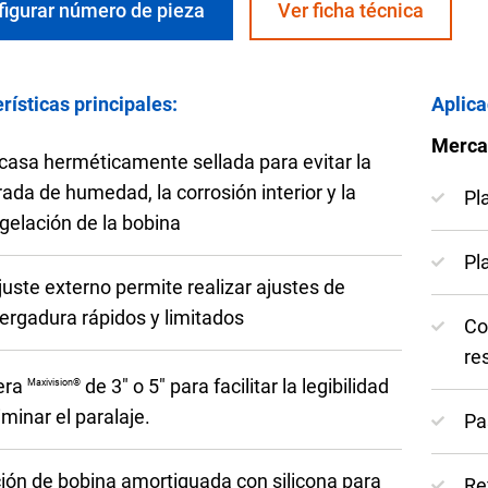
res de temperatura OEM
figurar número de pieza
Ver ficha técnica
 aguas residuales
rísticas principales:
Aplica
Merca
casa herméticamente sellada para evitar la
funcionamiento con
Configurar el número de pa
rada de humedad, la corrosión interior y la
Pl
gelación de la bobina
Pl
ajuste externo permite realizar ajustes de
ergadura rápidos y limitados
Co
re
era
de 3″ o 5″ para facilitar la legibilidad
Maxivision®
iminar el paralaje.
Pa
ión de bobina amortiguada con silicona para
Re