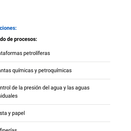
Preguntas frecuentes
ciones:
do de procesos:
rte del producto
Solicitar cotización
ataformas petrolíferas
antas químicas y petroquímicas
ntrol de la presión del agua y las aguas
siduales
sta y papel
finerías