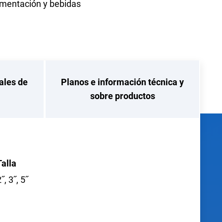
imentación y bebidas
ales de
Planos e información técnica y
sobre productos
Talla
˝, 3˝, 5˝