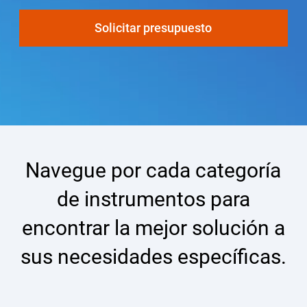
Seleccione una zona geográfica
Solicitar presupuesto
Inicio de sesión
Carreras profesionales
Póngase en contacto
Navegue por cada categoría
de instrumentos para
Solicitar cotización
encontrar la mejor solución a
sus necesidades específicas.